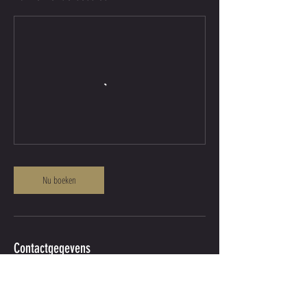
Nu boeken
Contactgegevens
Brusselsesteenweg 25, 3090 Overijse, Belgium
0494892587
info@control-overijse.be