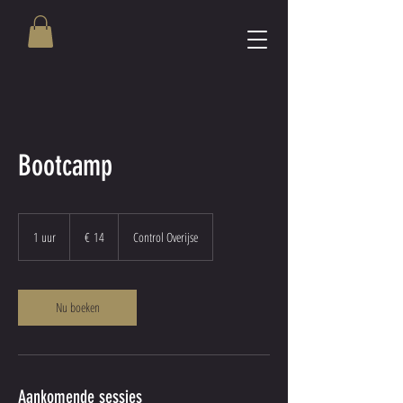
Bootcamp
14
euro
1 uur
1
€ 14
Control Overijse
u
u
Nu boeken
Aankomende sessies