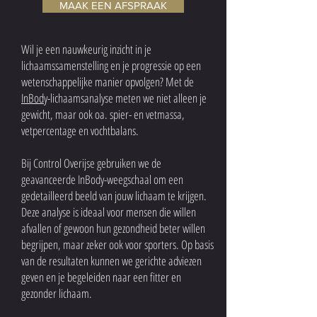
MAAK EEN AFSPRAAK
Wil je een nauwkeurig inzicht in je
lichaamssamenstelling en je progressie op een
wetenschappelijke manier opvolgen? Met de
InBody
-lichaamsanalyse meten we niet alleen je
gewicht, maar ook oa. spier- en vetmassa,
vetpercentage en vochtbalans.
Bij Control Overijse gebruiken we de
geavanceerde InBody-weegschaal om een
gedetailleerd beeld van jouw lichaam te krijgen.
Deze analyse is ideaal voor mensen die willen
afvallen of gewoon hun gezondheid beter willen
begrijpen, maar zeker ook voor sporters. Op basis
van de resultaten kunnen we gerichte adviezen
geven en je begeleiden naar een fitter en
gezonder lichaam.