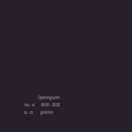
Openingsure
n
ma - vr 08:00 - 2
0:00
za - zo gesloten